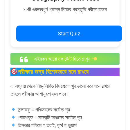
১৫টি গুরুত্বপূর্ণ প্রশ্নে নিজের প্রস্তুতি পরীক্ষা করুন
Start Quiz
এইরকম আরো মক টেস্ট দিতে দেখুন
পরীক্ষার জন্য বিশেষভাবে মনে রাখবে
এ অধ্যায় থেকে নিম্নলিখিত বিষয়গুলো খুব ভালো করে মনে রাখবে
তাহলে পরীক্ষায় আশানুরূপ ফল পাবে।
সান্দাকফু = পশ্চিমবঙ্গের সর্বোচ্চ শৃঙ্গ
গোরগাবুরু = মালভূমি অঞ্চলের সর্বোচ্চ শৃঙ্গ
তিস্তার পশ্চিমে = তরাই, পূর্বে = ডুয়ার্স