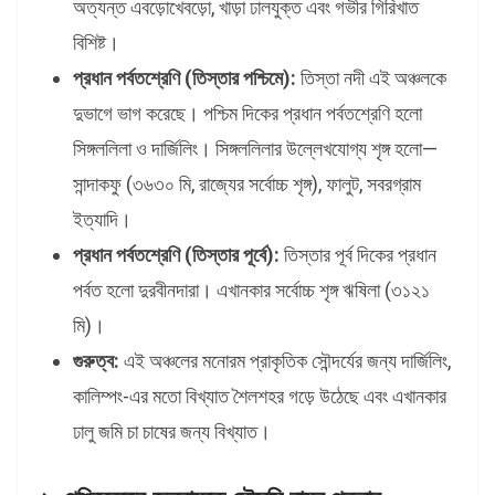
অত্যন্ত এবড়োখেবড়ো, খাড়া ঢালযুক্ত এবং গভীর গিরিখাত
বিশিষ্ট।
প্রধান পর্বতশ্রেণি (তিস্তার পশ্চিমে):
তিস্তা নদী এই অঞ্চলকে
দুভাগে ভাগ করেছে। পশ্চিম দিকের প্রধান পর্বতশ্রেণি হলো
সিঙ্গললিলা ও দার্জিলিং। সিঙ্গললিলার উল্লেখযোগ্য শৃঙ্গ হলো—
সান্দাকফু (৩৬৩০ মি, রাজ্যের সর্বোচ্চ শৃঙ্গ), ফালুট, সবরগ্রাম
ইত্যাদি।
প্রধান পর্বতশ্রেণি (তিস্তার পূর্বে):
তিস্তার পূর্ব দিকের প্রধান
পর্বত হলো দুরবীনদারা। এখানকার সর্বোচ্চ শৃঙ্গ ঋষিলা (৩১২১
মি)।
গুরুত্ব:
এই অঞ্চলের মনোরম প্রাকৃতিক সৌন্দর্যের জন্য দার্জিলিং,
কালিম্পং-এর মতো বিখ্যাত শৈলশহর গড়ে উঠেছে এবং এখানকার
ঢালু জমি চা চাষের জন্য বিখ্যাত।