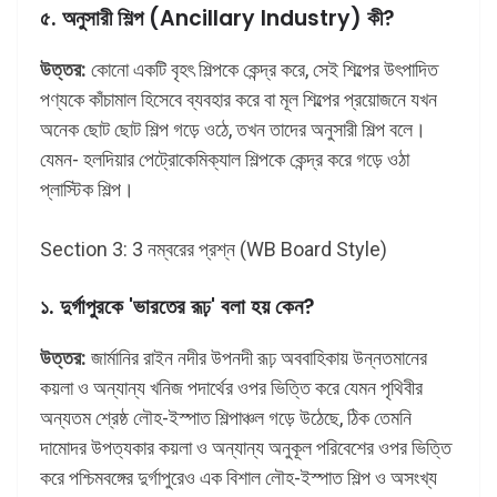
৫. অনুসারী শিল্প (Ancillary Industry) কী?
উত্তর:
কোনো একটি বৃহৎ শিল্পকে কেন্দ্র করে, সেই শিল্পের উৎপাদিত
পণ্যকে কাঁচামাল হিসেবে ব্যবহার করে বা মূল শিল্পের প্রয়োজনে যখন
অনেক ছোট ছোট শিল্প গড়ে ওঠে, তখন তাদের অনুসারী শিল্প বলে।
যেমন- হলদিয়ার পেট্রোকেমিক্যাল শিল্পকে কেন্দ্র করে গড়ে ওঠা
প্লাস্টিক শিল্প।
Section 3: 3 নম্বরের প্রশ্ন (WB Board Style)
১. দুর্গাপুরকে 'ভারতের রূঢ়' বলা হয় কেন?
উত্তর:
জার্মানির রাইন নদীর উপনদী রূঢ় অববাহিকায় উন্নতমানের
কয়লা ও অন্যান্য খনিজ পদার্থের ওপর ভিত্তি করে যেমন পৃথিবীর
অন্যতম শ্রেষ্ঠ লৌহ-ইস্পাত শিল্পাঞ্চল গড়ে উঠেছে, ঠিক তেমনি
দামোদর উপত্যকার কয়লা ও অন্যান্য অনুকূল পরিবেশের ওপর ভিত্তি
করে পশ্চিমবঙ্গের দুর্গাপুরেও এক বিশাল লৌহ-ইস্পাত শিল্প ও অসংখ্য