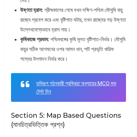
দেয়।
উষ্ণতা হ্রাস:
গ্রীষ্মকালের শেষে যখন দক্ষিণ-পশ্চিম মৌসুমি বায়ু
রাজ্যে প্রবেশ করে এবং বৃষ্টিপাত ঘটায়, তখন রাজ্যের গড় উষ্ণতা
উল্লেখযোগ্যভাবে হ্রাস পায়।
কৃষিকাজে প্রভাব:
পশ্চিমবঙ্গের কৃষি মূলত বৃষ্টিপাত-নির্ভর। মৌসুমি
বায়ুর সঠিক আগমনের ওপর আমন ধান, পাট প্রভৃতি খারিফ
শস্যের উৎপাদন নির্ভর করে।
ভূমিরূপ গঠনকারী প্রক্রিয়া অধ্যায়ের MCQ মক
টেস্ট দিন
Section 5: Map Based Questions
(মানচিত্রভিত্তিক প্রশ্ন)