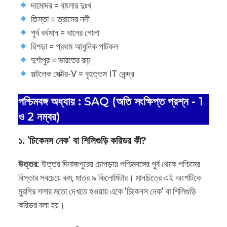
দামোদর = বাংলার দুঃখ
তিস্তা = ত্রাসের নদী
পূর্ব বর্ধমান = ধানের গোলা
রিশড়া = প্রথম আধুনিক পাটকল
দুর্গাপুর = ভারতের রূঢ়
সল্টলেক সেক্টর-V = বৃহত্তম IT কেন্দ্র
পশ্চিমবঙ্গ অধ্যায় : SAQ (অতি সংক্ষিপ্ত প্রশ্ন - 1
ও 2 নম্বর)
১. 'চিকেনস নেক' বা শিলিগুড়ি করিডর কী?
উত্তর:
উত্তর দিনাজপুরের চোপড়ায় পশ্চিমবঙ্গের পূর্ব থেকে পশ্চিমের
বিস্তার সবচেয়ে কম, মাত্র ৯ কিলোমিটার। মানচিত্রে এই অংশটিকে
মুরগির গলার মতো দেখতে হওয়ায় একে 'চিকেনস নেক' বা শিলিগুড়ি
করিডর বলা হয়।