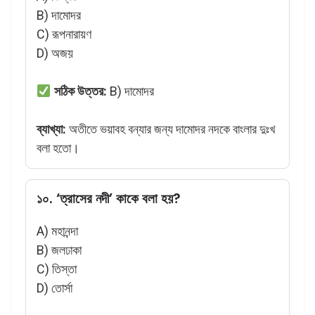
B) দামোদর
C) রূপনারায়ণ
D) অজয়
সঠিক উত্তর:
B) দামোদর
ব্যাখ্যা:
অতীতে ভয়াবহ বন্যার জন্য দামোদর নদকে বাংলার দুঃখ
বলা হতো।
১০. ‘ত্রাসের নদী’ কাকে বলা হয়?
A) মহানন্দা
B) জলঢাকা
C) তিস্তা
D) তোর্সা