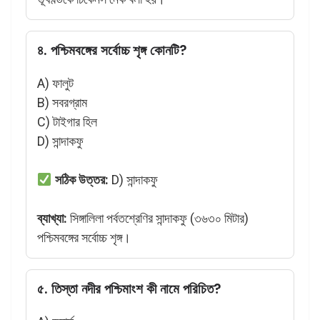
৪. পশ্চিমবঙ্গের সর্বোচ্চ শৃঙ্গ কোনটি?
A) ফালুট
B) সবরগ্রাম
C) টাইগার হিল
D) সান্দাকফু
সঠিক উত্তর:
D) সান্দাকফু
ব্যাখ্যা:
সিঙ্গালিলা পর্বতশ্রেণির সান্দাকফু (৩৬৩০ মিটার)
পশ্চিমবঙ্গের সর্বোচ্চ শৃঙ্গ।
৫. তিস্তা নদীর পশ্চিমাংশ কী নামে পরিচিত?