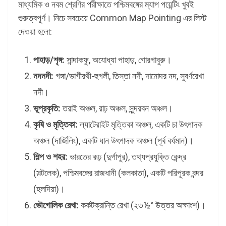
মাধ্যমিক ও নবম শ্রেণির পরীক্ষাতে পশ্চিমবঙ্গের ম্যাপ পয়েন্টিং খুবই
গুরুত্বপূর্ণ। নিচে সবচেয়ে Common Map Pointing এর লিস্ট
দেওয়া হলো:
পাহাড়/শৃঙ্গ:
সান্দাকফু, অযোধ্যা পাহাড়, গোরগাবুরু।
নদনদী:
গঙ্গা/ভাগীরথী-হুগলী, তিস্তা নদী, দামোদর নদ, সুবর্ণরেখা
নদী।
ভূপ্রকৃতি:
তরাই অঞ্চল, রাঢ় অঞ্চল, সুন্দরবন অঞ্চল।
কৃষি ও মৃত্তিকা:
ল্যাটেরাইট মৃত্তিকা অঞ্চল, একটি চা উৎপাদক
অঞ্চল (দার্জিলিং), একটি ধান উৎপাদক অঞ্চল (পূর্ব বর্ধমান)।
শিল্প ও শহর:
ভারতের রূঢ় (দুর্গাপুর), তথ্যপ্রযুক্তি কেন্দ্র
(সল্টলেক), পশ্চিমবঙ্গের রাজধানী (কলকাতা), একটি পরিপূরক বন্দর
(হলদিয়া)।
ভৌগোলিক রেখা:
কর্কটক্রান্তি রেখা (২৩½° উত্তর অক্ষাংশ)।