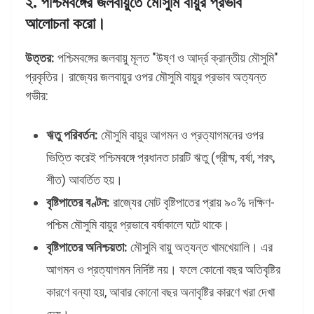
২. পশ্চিমবঙ্গের জলবায়ুতে মৌসুমি বায়ুর প্রভাব
আলোচনা করো।
উত্তর:
পশ্চিমবঙ্গের জলবায়ু মূলত "উষ্ণ ও আর্দ্র ক্রান্তীয় মৌসুমি"
প্রকৃতির। রাজ্যের জলবায়ুর ওপর মৌসুমি বায়ুর প্রভাব অত্যন্ত
গভীর:
ঋতু পরিবর্তন:
মৌসুমি বায়ুর আগমন ও প্রত্যাগমনের ওপর
ভিত্তি করেই পশ্চিমবঙ্গে প্রধানত চারটি ঋতু (গ্রীষ্ম, বর্ষা, শরৎ,
শীত) আবর্তিত হয়।
বৃষ্টিপাতের বণ্টন:
রাজ্যের মোট বৃষ্টিপাতের প্রায় ৯০% দক্ষিণ-
পশ্চিম মৌসুমি বায়ুর প্রভাবে বর্ষাকালে ঘটে থাকে।
বৃষ্টিপাতের অনিশ্চয়তা:
মৌসুমি বায়ু অত্যন্ত খামখেয়ালি। এর
আগমন ও প্রত্যাগমন নির্দিষ্ট নয়। ফলে কোনো বছর অতিবৃষ্টির
কারণে বন্যা হয়, আবার কোনো বছর অনাবৃষ্টির কারণে খরা দেখা