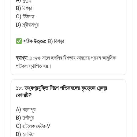
B) রিশড়া
C) টিটাগড়
D) শ্রীরামপুর
সঠিক উত্তর:
B) রিশড়া
ব্যাখ্যা:
১৮৫৫ সালে হুগলির রিশড়ায় ভারতের প্রথম আধুনিক
পাটকল স্থাপিত হয়।
১৮. তথ্যপ্রযুক্তি শিল্পে পশ্চিমবঙ্গের বৃহত্তম কেন্দ্র
কোনটি?
A) খড়গপুর
B) দুর্গাপুর
C) সল্টলেক সেক্টর-V
D) হলদিয়া