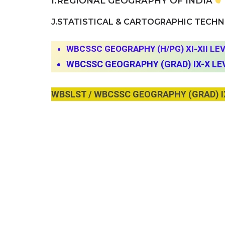
I.REGIONAL GEOGRAPHY OF INDIA
J.STATISTICAL & CARTOGRAPHIC TECH
WBCSSC GEOGRAPHY (H/PG) XI-XII LE
WBCSSC GEOGRAPHY (GRAD) IX-X LE
WBSLST / WBCSSC GEOGRAPHY (GRAD) I