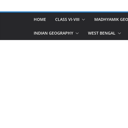
Skip
to
content
HOME
CLASS VI-VIII
MADHYAMIK GE
INDIAN GEOGRAPHY
WEST BENGAL