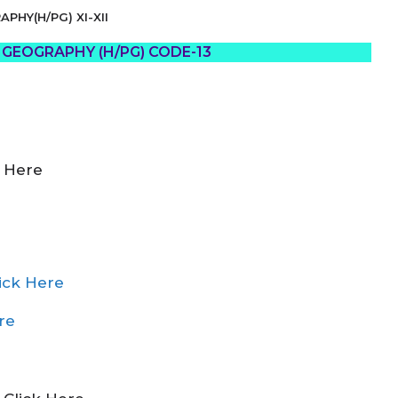
PHY(H/PG) XI-XII
GEOGRAPHY (H/PG) CODE-13
k Here
ick Here
re