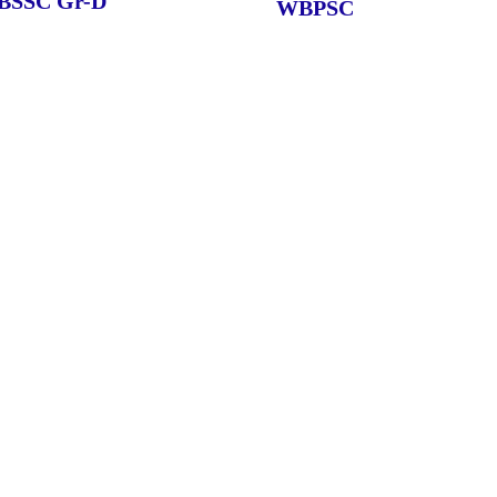
BSSC Gr-D
WBPSC