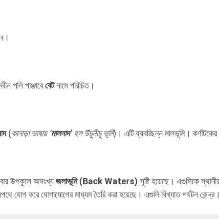
লে।
বীন পলি পাঞ্জাবে
বেট
নামে পরিচিত।
নাদ
(
কানাড়া ভাষায় ‘
মালনাদ’
হল উঁচুনীচু ভূমি
)। এটি ব্যবচ্ছিন্ন মালভূমি। কর্ণাটকের ম
াবার উপকূলে অসংখ্য
জলাভূমি (Back Waters)
সৃষ্টি হয়েছে। এগুলিকে স্থান
পথে যোগ করে যোগাযোগের মাধ্যম তৈরি করা হয়েছে। এগুলি বিখ্যাত পর্যটন কেন্দ্র