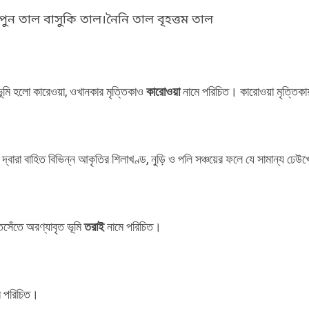
পুন তাল বাসুকি তাল।নৈনি তাল বৃহত্তম তাল
্ত ভূমি হলো কারেওয়া, ওখানকার মৃত্তিকাও
কারোওয়া
নামে পরিচিত। কারোওয়া মৃত্তিকায
্বারা বাহিত বিভিন্ন আকৃতির শিলাখণ্ড, নুড়ি ও পলি সঞ্চয়ের ফলে যে সামান্য ঢেউখেল
াঁতসেঁতে অরণ্যাবৃত ভূমি
তরাই
নামে পরিচিত।
ে পরিচিত।