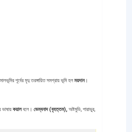
ালভূমির পূর্বের মৃদু তরঙ্গায়িত সমপ্রায় ভূমি হল
ময়দান
।
ীয় ভাষায়
কয়াল
বলে।
ভেম্বনাদ (বৃহত্তম),
অষ্টমুডি, পারাভুর,
।