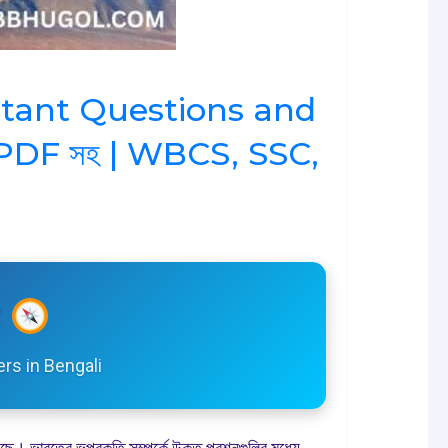
rtant Questions and
তর PDF সহ | WBCS, SSC,
র
rs in Bengali
ছে। ভারতের ভূপ্রকৃতি সম্পর্কে উক্ত প্রশ্নগুলির মধ্যে