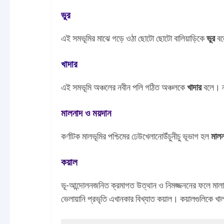
ভুর
এই সমভূমির মাঝে গড়ে ওঠা ছোটো ছোটো বালিয়াড়িকে
ভুর
ব
খাদার
এই সমভূমি অঞ্চলের নবীন পলি গঠিত অঞ্চলকে
খাদার
বলে। ন
মালনাদ ও ময়দান
কর্ণাটক মালভূমির পশ্চিমের ঢেউখেলানোউঁচুনীচু ভূভাগ হল
মাল
কয়াল
ভূ-আন্দোলনজনিত ক্রমাগত উত্থান ও নিমজ্জননের ফলে মাল
ভেলায়ানি প্রভৃতি এখানকার বিখ্যাত কয়াল। কয়ালগুলিকে খাল