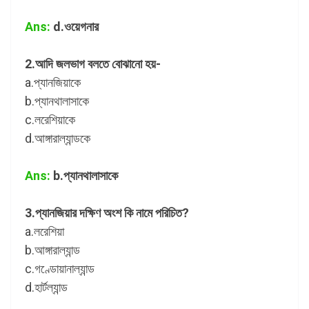
Ans:
d.ওয়েগনার
2.আদি জলভাগ বলতে বোঝানো হয়-
a.প্যানজিয়াকে
b.প্যানথালাসাকে
c.লরেশিয়াকে
d.আঙ্গারাল্যান্ডকে
Ans:
b.প্যানথালাসাকে
3.প্যানজিয়ার দক্ষিণ অংশ কি নামে পরিচিত?
a.লরেশিয়া
b.আঙ্গারাল্যান্ড
c.গণ্ডোয়ানাল্যান্ড
d.হার্টল্যান্ড