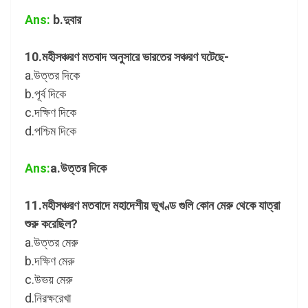
Ans:
b.দুবার
10.মহীসঞ্চরণ মতবাদ অনুসারে ভারতের সঞ্চরণ ঘটেছে-
a.উত্তর দিকে
b.পূর্ব দিকে
c.দক্ষিণ দিকে
d.পশ্চিম দিকে
Ans:
a.উত্তর দিকে
11.মহীসঞ্চরণ মতবাদে মহাদেশীয় ভূখণ্ড গুলি কোন মেরু থেকে যাত্রা
শুরু করেছিল?
a.উত্তর মেরু
b.দক্ষিণ মেরু
c.উভয় মেরু
d.নিরক্ষরেখা