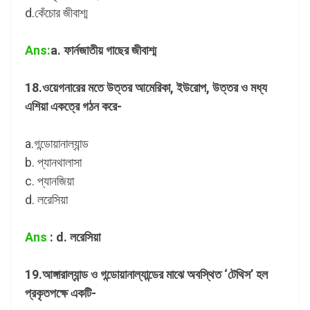
d.কেঁচোর জীবাশ্ম
Ans:
a. ফার্নজাতীয় গাছের জীবাশ্ম
18.ওয়েগনারের মতে উত্তর আমেরিকা, ইউরোপ, উত্তর ও মধ্য
এশিয়া একত্রে গঠন করে-
a.গন্ডোয়ানাল্যান্ড
b. প্যানথালাসা
c. প্যানজিয়া
d. লরেসিয়া
Ans
: d. লরেসিয়া
19.আঙ্গারাল্যান্ড ও গন্ডোয়ানাল্যান্ডের মাঝে অবস্থিত ‘টেথিস’ হল
প্রকৃতপক্ষে একটি-