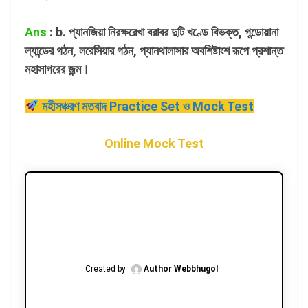
Ans
: b. প্যানজিয়া নিরক্ষরেখা বরাবর দুটি খণ্ডে বিভক্ত, গন্ডোয়ানা
ল্যান্ডের গঠন, লরেসিয়ার গঠন, প্যানথালাসার অবশিষ্টাংশ রূপে প্রশান্ত
মহাসাগরের জন্ম।
মহীসঞ্চরণ মতবাদ Practice Set ও Mock Test
Online Mock Test
Created by
Author Webbhugol