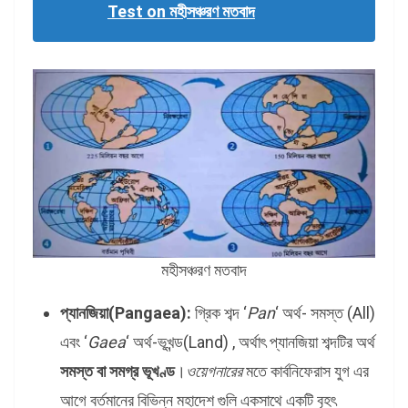
Test on মহীসঞ্চরণ মতবাদ
মহীসঞ্চরণ মতবাদ
প্যানজিয়া(Pangaea):
গ্রিক শব্দ ‘
Pan
‘ অর্থ- সমস্ত (All)
এবং ‘
Gaea
‘ অর্থ-ভূখন্ড(Land) , অর্থাৎ প্যানজিয়া শব্দটির অর্থ
সমস্ত বা সমগ্র ভূখণ্ড
।
ওয়েগনারের
মতে কার্বনিফেরাস যুগ এর
আগে বর্তমানের বিভিন্ন মহাদেশ গুলি একসাথে একটি বৃহৎ