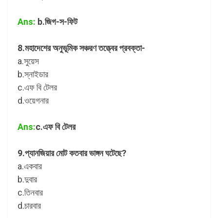
Ans:
b.জিগ-স-ফিট
8.মহাদেশের অনুভূমিক সঞ্চরণ তত্ত্বের প্রবক্তা-
a.সুয়েস
b.স্নাইডার
c.এফ বি টেলর
d.ওয়েগনার
Ans:
c.এফ বি টেলর
9.প্যানজিয়ার মোট কতবার ভাঙ্গন ঘটেছে?
a.একবার
b.দুবার
c.তিনবার
d.চারবার