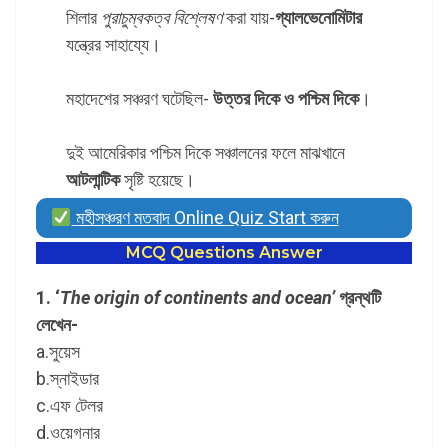
শিলার
পুরাচুম্বকত্ব বিশ্লেষণ
করা যায়-
গ্যালভেনোমিটার
যন্ত্রের সাহায্যে।
মহাদেশের সঞ্চরণ ঘটেছিল-
উত্তর দিকে ও পশ্চিম দিকে
।
দুই আমেরিকার পশ্চিম দিকে সঞ্চালনের ফলে মাঝখানে
আটলান্টিক
সৃষ্টি হয়েছে।
মহীসঞ্চরণ মতবাদ Online Quiz Start করুন
MCQ Questions Answer
1. ‘
The origin of continents and ocean’
গ্রন্থটি
লেখেন-
a.সুয়েস
b.স্নাইডার
c.এফ টেলর
d.ওয়েগনার