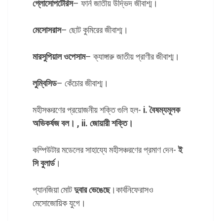
গ্লোসোপটেরিস
– ফার্ন জাতীয় উদ্ভিদ জীবাশ্ম।
মেসোসরাস
– ছোট কুমিরের জীবাশ্ম।
মারসুপিয়াল ওপেসাম
– ক্যাঙ্গারু জাতীয় প্রাণীর জীবাশ্ম।
লুম্বিসিড
– কেঁচোর জীবাশ্ম।
মহীসঞ্চরণের প্রয়োজনীয় শক্তি গুলি হল-
i. বৈষম্যমূলক
অভিকর্ষজ বল। , ii. জোয়ারী শক্তি।
কম্পিউটার মডেলের সাহায্যে মহীসঞ্চরণের প্রমাণ দেন-
ই
সি বুলার্ড
।
প্যানজিয়া মোট
দুবার
ভেঙেছে
।কার্বনিফেরাসও
মেসোজোয়িক যুগে।