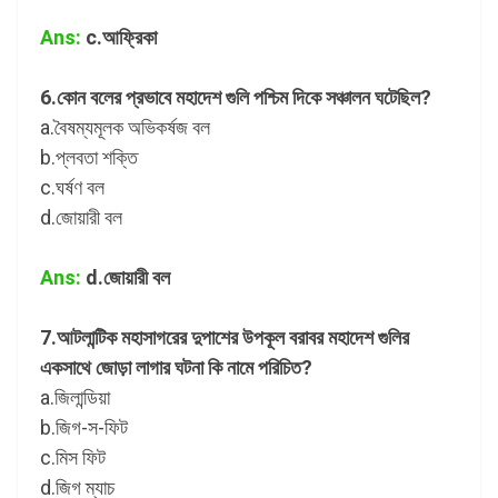
Ans:
c.আফ্রিকা
6.কোন বলের প্রভাবে মহাদেশ গুলি পশ্চিম দিকে সঞ্চালন ঘটেছিল?
a.বৈষম্যমূলক অভিকর্ষজ বল
b.প্লবতা শক্তি
c.ঘর্ষণ বল
d.জোয়ারী বল
Ans:
d.জোয়ারী বল
7.আটলান্টিক মহাসাগরের দুপাশের উপকূল বরাবর মহাদেশ গুলির
একসাথে জোড়া লাগার ঘটনা কি নামে পরিচিত?
a.জিলান্ডিয়া
b.জিগ-স-ফিট
c.মিস ফিট
d.জিগ ম্যাচ