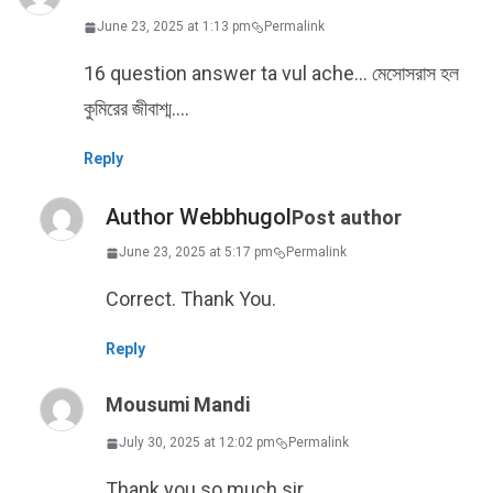
June 23, 2025 at 1:13 pm
Permalink
16 question answer ta vul ache… মেসোসরাস হল
কুমিরের জীবাশ্ম….
Reply
Author Webbhugol
Post author
June 23, 2025 at 5:17 pm
Permalink
Correct. Thank You.
Reply
Mousumi Mandi
July 30, 2025 at 12:02 pm
Permalink
Thank you so much sir