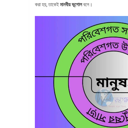
করা হয়, তাকেই
মানবীয় ভূগোল
বলে।