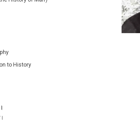
phy
on to History
র।
।