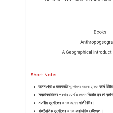
Books
Anthropogeogra
A Geographical Introducti
Short Note:
জনসংখ্যা ও জনবসতি
ভূগোলের জনক হলেন
কার্ল রিটা
সম্ভাবনাবাদের
প্রধান সমর্থক হলেন
ভিদাল দ্য লা ব্লাশ
মানবীয় ভূগোলের
জনক হলেন
কার্ল রিটার
।
রাজনৈতিক ভূগোলের
জনক
ফ্রাডরিক রেটজেল।