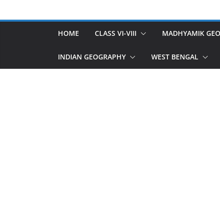
Skip
to
content
HOME
CLASS VI-VIII
MADHYAMIK GE
INDIAN GEOGRAPHY
WEST BENGAL