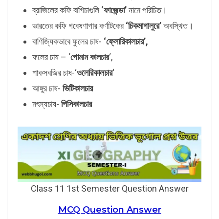
ব্রাজিলের কফি বাগিচাগুলি
‘ফাজেন্ডা’
নামে পরিচিত।
ভারতের কফি গবেষণাগার কর্ণাটকের
‘চিকমাগালুরে’
অবস্থিত।
বাণিজ্যিকভাবে ফুলের চাষ-
‘ফ্লোরিকালচার’,
ফলের চাষ – ‘
পোমাম কালচার
‘,
শাকসবজির চাষ-‘
ওলেরিকালচার
‘
আঙ্গুর চাষ-
ভিটিকালচার
মৎস্যচাষ-
পিসিকালচার
Class 11 1st Semester Question Answer
MCQ Question Answer