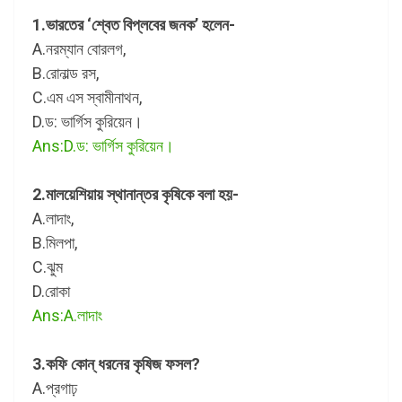
1.ভারতের ‘শ্বেত বিপ্লবের জনক’ হলেন-
A.নরম্যান বোরলগ,
B.রোনাল্ড রস,
C.এম এস স্বামীনাথন,
D.ড: ভার্গিস কুরিয়েন।
Ans:D.ড: ভার্গিস কুরিয়েন।
2.মালয়েশিয়ায় স্থানান্তর কৃষিকে বলা হয়-
A.লাদাং,
B.মিলপা,
C.ঝুম
D.রোকা
Ans:A.লাদাং
3.কফি কোন্ ধরনের কৃষিজ ফসল?
A.প্রগাঢ়