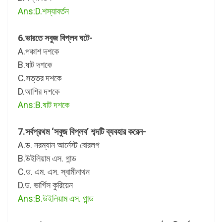
Ans:D.শস্যাবর্তন
6.ভারতে সবুজ বিপ্লব ঘটে-
A.পঞ্চাশ দশকে
B.ষাট দশকে
C.সত্তর দশকে
D.আশির দশকে
Ans:B.ষাট দশকে
7.সর্বপ্রথম ‘সবুজ বিপ্লব’ শব্দটি ব্যবহার করেন-
A.ড. নরম্যান আর্নেস্ট বোরলগ
B.উইলিয়াম এস. গান্ড
C.ড. এম. এস. স্বামীনাথন
D.ড. ভার্গিস কুরিয়েন
Ans:B.উইলিয়াম এস. গান্ড