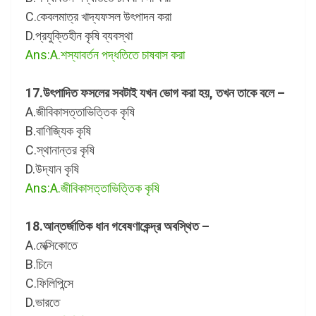
C.কেবলমাত্র খাদ্যফসল উৎপাদন করা
D.প্রযুক্তিহীন কৃষি ব্যবস্থা
Ans:A.শস্যাবর্তন পদ্ধতিতে চাষবাস করা
17.উৎপাদিত ফসলের সবটাই যখন ভোগ করা হয়, তখন তাকে বলে –
A.জীবিকাসত্তাভিত্তিক কৃষি
B.বাণিজ্যিক কৃষি
C.স্থানান্তর কৃষি
D.উদ্যান কৃষি
Ans:A.জীবিকাসত্তাভিত্তিক কৃষি
18.আন্তর্জাতিক ধান গবেষণাকেন্দ্র অবস্থিত –
A.মেক্সিকোতে
B.চিনে
C.ফিলিপিন্সে
D.ভারতে