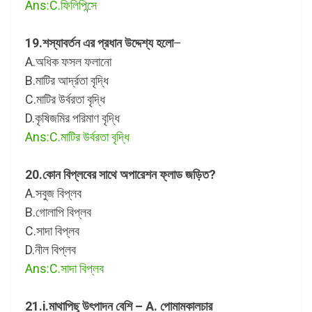
Ans:C.ফিলিপিন্সে
19.শস্যাবর্তন এর প্রধান উদ্দেশ্য হলো
–
A.অধিক ফসল ফলানো
B.মাটির আর্দ্রতা বৃদ্ধি
C.মাটির উর্বরতা বৃদ্ধি
D.কৃষিজমির পরিমাণ বৃদ্ধি
Ans:C.মাটির উর্বরতা বৃদ্ধি
20.কোন বিপ্লবের সাথে অপারেশন ফ্লাড জড়িত?
A.সবুজ বিপ্লব
B.গোলাপি বিপ্লব
C.সাদা বিপ্লব
D.নীল বিপ্লব
Ans:C.সাদা বিপ্লব
21.i.মাথাপিছু উৎপাদন বেশি – A. পোমামকালচার