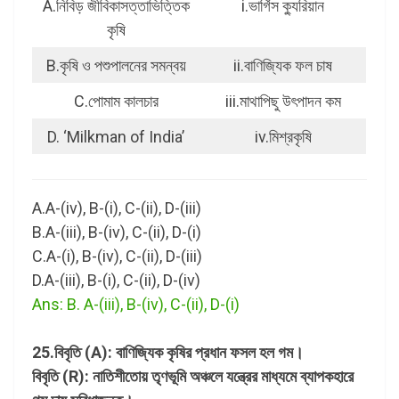
A.নিবিড় জীবিকাসত্তাভিত্তিক
i.ভার্গিস ক্যুরিয়ান
কৃষি
B.কৃষি ও পশুপালনের সমন্বয়
ii.বাণিজ্যিক ফল চাষ
C.পোমাম কালচার
iii.মাথাপিছু উৎপাদন কম
D. ‘Milkman of India’
iv.মিশ্রকৃষি
A.A-(iv), B-(i), C-(ii), D-(iii)
B.A-(iii), B-(iv), C-(ii), D-(i)
C.A-(i), B-(iv), C-(ii), D-(iii)
D.A-(iii), B-(i), C-(ii), D-(iv)
Ans: B. A-(iii), B-(iv), C-(ii), D-(i)
25.বিবৃতি (A): বাণিজ্যিক কৃষির প্রধান ফসল হল গম।
বিবৃতি (R): নাতিশীতোয় তৃণভূমি অঞ্চলে যন্ত্রের মাধ্যমে ব্যাপকহারে