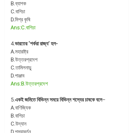
B.ব্যাপক
C.বাগিচা
D.মিশ্র কৃষি
Ans:C.বাগিচা
4.
ভারতের ‘শর্করা রাজ্য’ হল-
A.মহারাষ্ট্র
B.উত্তরপ্রদেশ
C.তামিলনাড়ু
D.পাঞ্জাব
Ans:B.উত্তরপ্রদেশ
5.
একই জমিতে বিভিন্ন সময়ে বিভিন্ন শস্যের চাষকে বলে
–
A.বাণিজ্যিক
B.বাগিচা
C.উদ্যান
D.শস্যাবর্তন