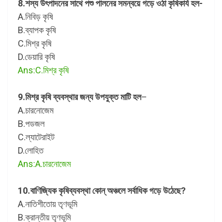
8.শস্য উৎপাদনের সাথে পশু পালনের সমন্বয়ে গড়ে ওঠা কৃষিকার্য হল-
A.নিবিড় কৃষি
B.ব্যাপক কৃষি
C.মিশ্র কৃষি
D.ডেয়ারি কৃষি
Ans:C.মিশ্র কৃষি
9.মিশ্র কৃষি ব্যবস্থার জন্য উপযুক্ত মাটি হল
–
A.চারনোজেম
B.পডজল
C.ল্যাটেরাইট
D.লোহিত
Ans:A.চারনোজেম
10.বাণিজ্যিক কৃষিব্যবস্থা কোন্ অঞ্চলে সর্বাধিক গড়ে উঠেছে?
A.নাতিশীতোয় তৃণভূমি
B.ক্রান্তীয় তৃণভূমি