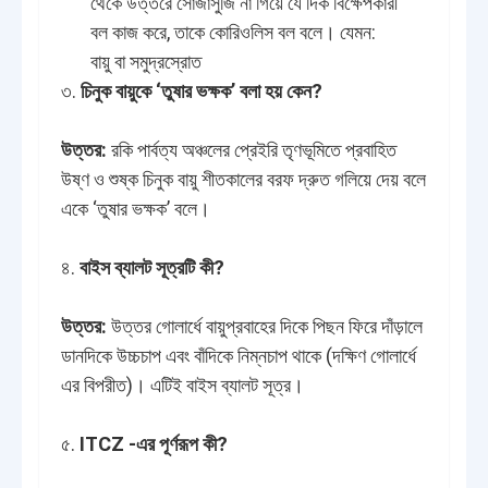
থেকে উত্তরে সোজাসুজি না গিয়ে যে দিক বিক্ষেপকারী
বল কাজ করে, তাকে কোরিওলিস বল বলে। যেমন:
বায়ু বা সমুদ্রস্রোত
৩.
চিনুক বায়ুকে ‘তুষার ভক্ষক’ বলা হয় কেন?
উত্তর:
রকি পার্বত্য অঞ্চলের প্রেইরি তৃণভূমিতে প্রবাহিত
উষ্ণ ও শুষ্ক চিনুক বায়ু শীতকালের বরফ দ্রুত গলিয়ে দেয় বলে
একে ‘তুষার ভক্ষক’ বলে।
৪.
বাইস ব্যালট সূত্রটি কী?
উত্তর:
উত্তর গোলার্ধে বায়ুপ্রবাহের দিকে পিছন ফিরে দাঁড়ালে
ডানদিকে উচ্চচাপ এবং বাঁদিকে নিম্নচাপ থাকে (দক্ষিণ গোলার্ধে
এর বিপরীত)। এটিই বাইস ব্যালট সূত্র।
৫.
ITCZ -এর পূর্ণরূপ কী?