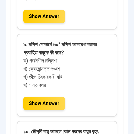
Show Answer
৯. দক্ষিণ গোলার্ধে ৬০° দক্ষিণ অক্ষরেখা বরাবর
প্রবাহিত বায়ুকে কী বলে?
ক) গর্জনশীল চল্লিশা
খ) ক্রোধোন্মত্ত পঞ্চাশ
গ) তীক্ষ্ণ চিৎকারকারী ষাট
ঘ) শান্ত বলয়
Show Answer
১০. মৌসুমী বায়ু আসলে কোন ধরনের বায়ুর বৃহৎ