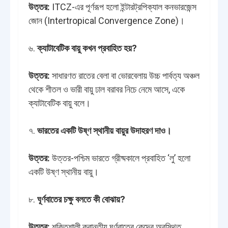
উত্তর:
ITCZ-এর পূর্ণরূপ হলো ইন্টারট্রপিক্যাল কনভারজেন্স
জোন (Intertropical Convergence Zone)।
৬.
ক্যাটাবেটিক বায়ু কখন প্রবাহিত হয়?
উত্তর:
সাধারণত রাতের বেলা বা ভোরবেলায় উচ্চ পার্বত্য অঞ্চল
থেকে শীতল ও ভারী বায়ু ঢাল বরাবর নিচে নেমে আসে, একে
ক্যাটাবেটিক বায়ু বলে।
৭.
ভারতের একটি উষ্ণ স্থানীয় বায়ুর উদাহরণ দাও।
উত্তর:
উত্তর-পশ্চিম ভারতে গ্রীষ্মকালে প্রবাহিত ‘লু’ হলো
একটি উষ্ণ স্থানীয় বায়ু।
৮.
ঘূর্ণবাতের চক্ষু বলতে কী বোঝায়?
উত্তর:
শক্তিশালী ক্রান্তীয় ঘূর্ণবাতের কেন্দ্রে অবস্থিত