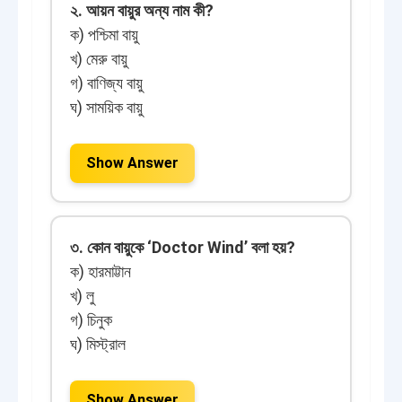
২. আয়ন বায়ুর অন্য নাম কী?
ক) পশ্চিমা বায়ু
খ) মেরু বায়ু
গ) বাণিজ্য বায়ু
ঘ) সাময়িক বায়ু
Show Answer
৩. কোন বায়ুকে ‘Doctor Wind’ বলা হয়?
ক) হারমাট্টান
খ) লু
গ) চিনুক
ঘ) মিস্ট্রাল
Show Answer