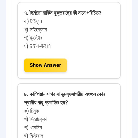
৭. টর্নেডো মার্কিন যুক্তরাষ্ট্রে কী নামে পরিচিত?
ক) টাইফুন
খ) সাইক্লোন
গ) টুইস্টার
ঘ) উইলি-উইলি
Show Answer
৮. কাস্পিয়ান সাগর বা ভূমধ্যসাগরীয় অঞ্চলে কোন
স্থানীয় বায়ু প্রবাহিত হয়?
ক) চিনুক
খ) সিরোক্কো
গ) খামসিন
ঘ) মিস্ট্রাল