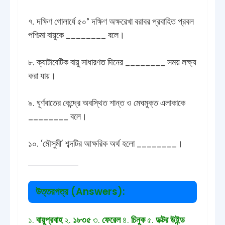
৭. দক্ষিণ গোলার্ধে ৫০° দক্ষিণ অক্ষরেখা বরাবর প্রবাহিত প্রবল
পশ্চিমা বায়ুকে ________ বলে।
৮. ক্যাটাবেটিক বায়ু সাধারণত দিনের ________ সময় লক্ষ্য
করা যায়।
৯. ঘূর্ণবাতের কেন্দ্রে অবস্থিত শান্ত ও মেঘমুক্ত এলাকাকে
________ বলে।
১০. ‘মৌসুমী’ শব্দটির আক্ষরিক অর্থ হলো ________।
উত্তরপত্র (Answers):
১.
বায়ুপ্রবাহ
২.
১৮৩৫
৩.
ফেরেল
৪.
চিনুক
৫.
ডক্টর উইন্ড