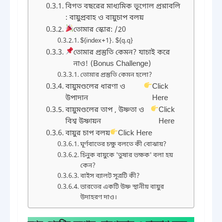
বিগত বছরের মাধ্যমিক ভূগোল প্রশ্নাবলি
: বায়ুপ্রবাহ ও বায়ুচাপ বলয়
তোমার স্কোর: /20
${index+1}. ${q.q}
তোমার প্রস্তুতি কেমন? যাচাই করে
নাও! (Bonus Challenge)
তোমার প্রস্তুতি কেমন হলো?
বায়ুমণ্ডলের ধারণা ও
Click
উপাদান
Here
বায়ুমণ্ডলের তাপ , উষ্ণতা ও
Click
বিশ্ব উষ্ণায়ন
Here
বায়ুর চাপ বলয়
Click Here
ঘূর্ণবাতের চক্ষু বলতে কী বোঝায়?
চিনুক বায়ুকে 'তুষার ভক্ষক' বলা হয়
কেন?
বাইস ব্যালট সূত্রটি কী?
ভারতের একটি উষ্ণ স্থানীয় বায়ুর
উদাহরণ দাও।