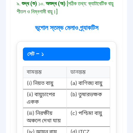
৯.
শুদ্ধ (শু)
১০.
অশুদ্ধ (অ)
[সঠিক তথ্য: ক্যাটাবেটিক বায়ু
শীতল ও নিম্নগামী বায়ু।]
ভূগোল স্তম্ভ মেলাও প্র্যাকটিস
সেট – ১
বামস্তম্ভ
ডানস্তম্ভ
(i) নিয়ত বায়ু
(a) বাণিজ্য বায়ু
(ii) বায়ুচাপের
(b) তুষারভক্ষক
একক
(iii) নিরক্ষীয়
(c) পশ্চিমা বায়ু
অঞ্চলে দেখা যায়
(iv) আয়ন বায়ু
(d) ITCZ