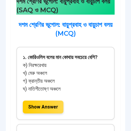
দশম শ্রেণির ভূগোল: বায়ুপ্রবাহ ও বায়ুচাপ বলয়
(SAQ ও MCQ)
দশম শ্রেণির ভূগোল: বায়ুপ্রবাহ ও বায়ুচাপ বলয়
(MCQ)
১. কোরিওলিস বলের মান কোথায় সবচেয়ে বেশি?
ক) নিরক্ষরেখায়
খ) মেরু অঞ্চলে
গ) ক্রান্তীয় অঞ্চলে
ঘ) নাতিশীতোষ্ণ অঞ্চলে
Show Answer