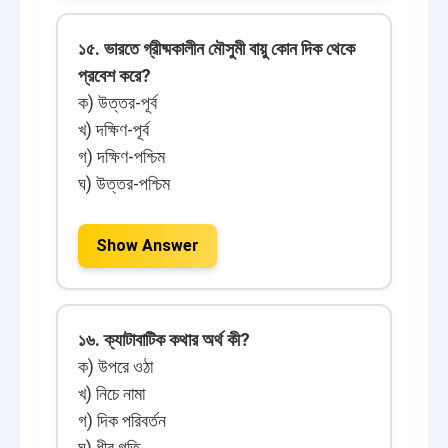
১৫. ভারতে গ্রীষ্মকালীন মৌসুমী বায়ু কোন দিক থেকে
প্রবেশ করে?
ক) উত্তর-পূর্ব
খ) দক্ষিণ-পূর্ব
গ) দক্ষিণ-পশ্চিম
ঘ) উত্তর-পশ্চিম
Show Answer
১৬. ক্যাটাবাটিক কথার অর্থ কী?
ক) উপরে ওঠা
খ) নিচে নামা
গ) দিক পরিবর্তন
ঘ) ধীর গতি