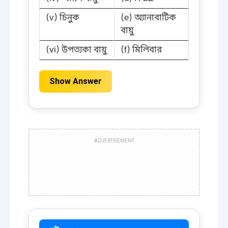
(v) চিনুক
(e) অ্যানাবাটিক
বায়ু
(vi) উপত্যকা বায়ু
(f) মিলিবার
Show Answer
ADVERTISEMENT