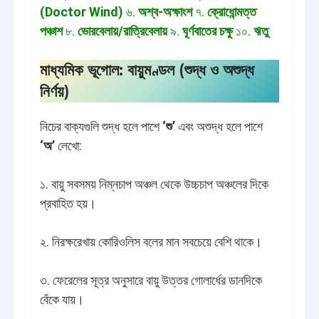
(Doctor Wind)
৬.
অশ্ব-অক্ষাংশ
৭.
ক্রোধোন্মত্ত
পঞ্চাশ
৮.
ভোরবেলায়/রাত্রিবেলায়
৯.
ঘূর্ণবাতের চক্ষু
১০.
ঋতু
মাধ্যমিক ভূগোল: বায়ুমণ্ডল (শুদ্ধ ও অশুদ্ধ
নির্ণয়)
নিচের বাক্যগুলি শুদ্ধ হলে পাশে
‘শু’
এবং অশুদ্ধ হলে পাশে
‘অ’
লেখো:
১. বায়ু সবসময় নিম্নচাপ অঞ্চল থেকে উচ্চচাপ অঞ্চলের দিকে
প্রবাহিত হয়।
২. নিরক্ষরেখায় কোরিওলিস বলের মান সবচেয়ে বেশি থাকে।
৩. ফেরেলের সূত্র অনুসারে বায়ু উত্তর গোলার্ধের ডানদিকে
বেঁকে যায়।