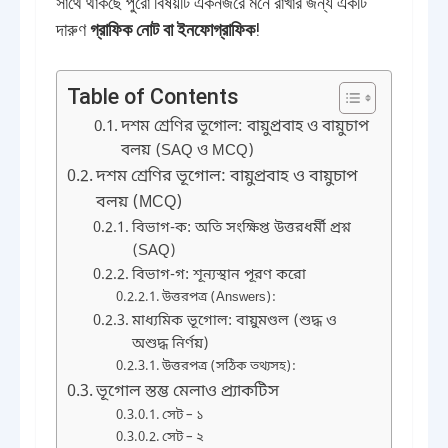
সাথে থাকছে পুরো বিষয়টি একনজরে মনে রাখার জন্য একটি
দারুণ
গ্রাফিক নোট বা ইনফোগ্রাফিক
!
Table of Contents
দশম শ্রেণির ভূগোল: বায়ুপ্রবাহ ও বায়ুচাপ
বলয় (SAQ ও MCQ)
দশম শ্রেণির ভূগোল: বায়ুপ্রবাহ ও বায়ুচাপ
বলয় (MCQ)
বিভাগ-ক: অতি সংক্ষিপ্ত উত্তরধর্মী প্রশ্ন
(SAQ)
বিভাগ-গ: শূন্যস্থান পূরণ করো
উত্তরপত্র (Answers):
মাধ্যমিক ভূগোল: বায়ুমণ্ডল (শুদ্ধ ও
অশুদ্ধ নির্ণয়)
উত্তরপত্র (সঠিক তথ্যসহ):
ভূগোল স্তম্ভ মেলাও প্র্যাকটিস
সেট – ১
সেট – ২