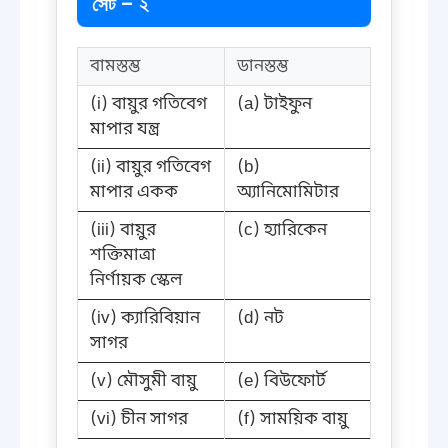
সেট – ২
বামস্তম্ভ
ডানস্তম্ভ
(i) বায়ুর গতিবেগ
(a) টাইফুন
মাপার যন্ত্র
(ii) বায়ুর গতিবেগ
(b)
মাপার একক
অ্যানিমোমিটার
(iii) বায়ুর
(c) হ্যারিকেন
শক্তিমাত্রা
নির্ণায়ক স্কেল
(iv) ক্যারিবিয়ান
(d) নট
সাগর
(v) মৌসুমী বায়ু
(e) বিউফোর্ট
(vi) চীন সাগর
(f) সাময়িক বায়ু