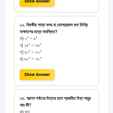
Show Answer
১২. নিরক্ষীয় শান্ত বলয় বা ডোলড্রামস কত ডিগ্রি
অক্ষাংশের মধ্যে অবস্থিত?
ক) ০° – ৫°
খ) ২৫° – ৩৫°
গ) ৪০° – ৫০°
ঘ) ৬০° – ৭০°
Show Answer
১৩. আল্পস পর্বতের উত্তর ঢালে প্রবাহিত উষ্ণ বায়ুর
নাম কী?
ক) ফন