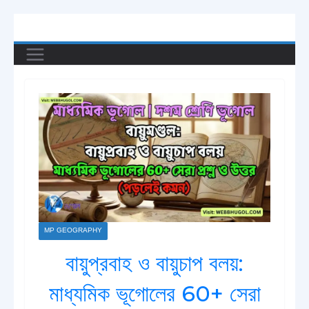
Skip
to
content
MP GEOGRAPHY
বায়ুপ্রবাহ ও বায়ুচাপ বলয়:
মাধ্যমিক ভূগোলের 60+ সেরা