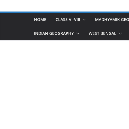
Skip
to
content
HOME
CLASS VI-VIII
MADHYAMIK GE
INDIAN GEOGRAPHY
WEST BENGAL