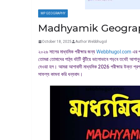
MP GEOGRAPHY
Madhyamik Geography 
October 18, 2025
Author Webbhugol
২০২৬ সালের মাধ্যমিক পরীক্ষার জন্য
Webbhugol.com
এর প
তোমরা তোমাদের পাঠ্য বইটি খুঁটিয়ে ভালোভাবে পড়বে তবেই আশানুর
দেওয়া হল। আমরা আশাবাদী মাধ্যমিক 2026 পরীক্ষায় উক্ত প্রশ্
সাফল্য কামনা করি ধন্যবাদ।