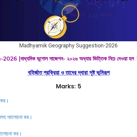
Madhyamik Geography Suggestion-2026
্যমিক ভূগোল সাজেশন- ২০২৬ অধ্যায় ভিত্তিক নিচে দেওয়া হল
বহির্জাত প্রক্রিয়া ও তাদের দ্বারা সৃষ্ট ভূমিরূপ
Marks: 5
না কর।
চিত্রসহ আলোচনা কর।
হ আলোচনা কর।