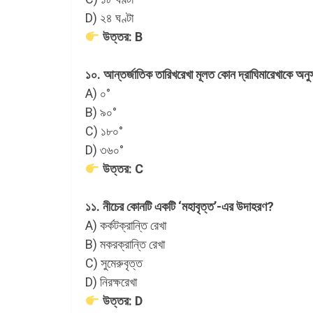
D) ২৪ ঘণ্টা
উত্তর: B
১০. আন্তর্জাতিক তারিখরেখা মূলত কোন দ্রাঘিমারেখাকে অনু
A) ০°
B) ৯০°
C) ১৮০°
D) ৩৬০°
উত্তর: C
১১. নীচের কোনটি একটি ‘মহাবৃত্ত’-এর উদাহরণ?
A) কর্কটক্রান্তি রেখা
B) মকরক্রান্তি রেখা
C) সুমেরুবৃত্ত
D) নিরক্ষরেখা
উত্তর: D