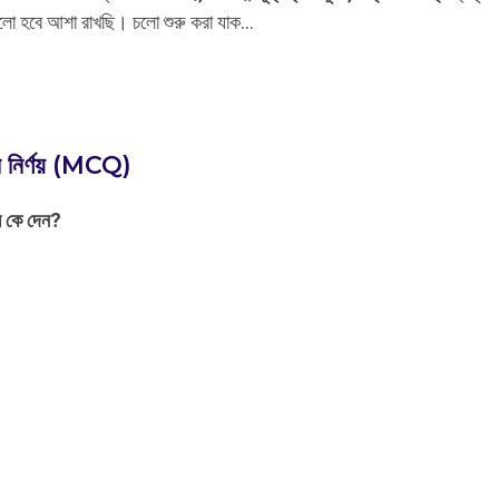
ালো হবে আশা রাখছি। চলো শুরু করা যাক…
ান নির্ণয় (MCQ)
থম কে দেন?