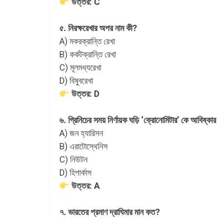
উত্তর: C
৫. নিরক্ষরেখার অপর নাম কী?
A) মকরক্রান্তি রেখা
B) কর্কটক্রান্তি রেখা
C) মূলমধ্যরেখা
D) বিষুবরেখা
উত্তর: D
৬. গ্রিনিচের সময় নির্ণায়ক ঘড়ি ‘ক্রোনোমিটার’ কে আবিষ্কা
A) জন হ্যারিসন
B) এরাটোস্থেনিস
C) নিউটন
D) হিপার্কাস
উত্তর: A
৭. ভারতের প্রমাণ দ্রাঘিমার মান কত?