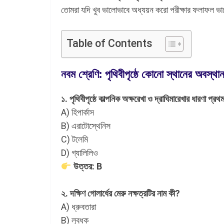
তোমরা যদি খুব ভালোভাবে অধ্যয়ন করো পরীক্ষার ফলাফল ভ
Table of Contents
নবম শ্রেণি: পৃথিবীপৃষ্ঠে কোনো স্থানের অবস্থ
১. পৃথিবীপৃষ্ঠে কাল্পনিক অক্ষরেখা ও দ্রাঘিমারেখার ধারণা প্র
A) হিপার্কাস
B) এরাটোস্থেনিস
C) টলেমি
D) গ্যালিলিও
উত্তর: B
২. দক্ষিণ গোলার্ধের মেরু নক্ষত্রটির নাম কী?
A) ধ্রুবতারা
B) লুব্ধক