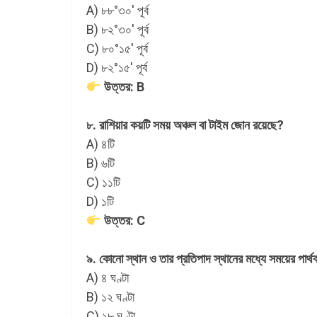
A) ৮৮°৩০′ পূর্ব
B) ৮২°৩০′ পূর্ব
C) ৮০°১৫′ পূর্ব
D) ৮২°১৫′ পূর্ব
উত্তর: B
৮. রাশিয়ার কয়টি সময় অঞ্চল বা টাইম জোন রয়েছে?
A) ৪টি
B) ৬টি
C) ১১টি
D) ১টি
উত্তর: C
৯. কোনো স্থান ও তার প্রতিপাদ স্থানের মধ্যে সময়ের পার্
A) ৪ ঘণ্টা
B) ১২ ঘণ্টা
C) ১৮ ঘণ্টা