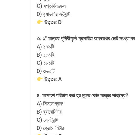
C) সপ্তর্ষিমণ্ডল
D) হ্যাডলির অক্ট্যান্ট
উত্তর: D
৩. ১° অন্তর পৃথিবীপৃষ্ঠে প্রসারিত অক্ষরেখার মোট সংখ্যা ক
A) ১৭৯টি
B) ১৮০টি
C) ১৮১টি
D) ৩৬০টি
উত্তর: A
৪. অক্ষাংশ পরিমাপ করা হয় মূলত কোন যন্ত্রের সাহায্যে?
A) সিসমোগ্রাফ
B) ব্যারোমিটার
C) সেক্সট্যান্ট
D) ক্রোনোমিটার