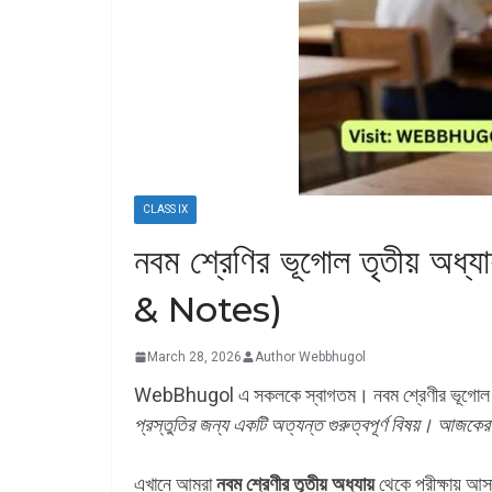
CLASS IX
নবম শ্রেণির ভূগোল তৃতীয় অধ্য
& Notes)
March 28, 2026
Author Webbhugol
WebBhugol এ সকলকে স্বাগতম। নবম শ্রেণীর ভূগোল তৃত
প্রস্তুতির জন্য একটি অত্যন্ত গুরুত্বপূর্ণ বিষয়। আজক
এখানে আমরা
নবম শ্রেণীর তৃতীয় অধ্যায়
থেকে পরীক্ষায় আ